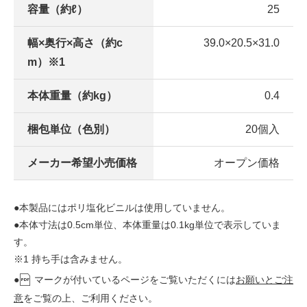
容量（約ℓ）
25
幅×奥行×高さ（約c
39.0×20.5×31.0
m）※1
本体重量（約kg）
0.4
梱包単位（色別）
20個入
メーカー希望小売価格
オープン価格
●本製品にはポリ塩化ビニルは使用していません。
●本体寸法は0.5cm単位、本体重量は0.1kg単位で表示していま
す。
※1 持ち手は含みません。
●
マークが付いているページをご覧いただくには
お願いとご注
意
をご覧の上、ご利用ください。