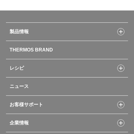
製品情報
製品情報トップ
THERMOS BRAND
水筒
お弁当
キッチン用品
レシピ
タンブラー・マグカップ・食器
レシピトップ
ベビー用品
ニュース
フライパンレシピ
ポット・アイスペール
シャトルシェフレシピ
コーヒーメーカー
スープジャーレシピ
ソフトクーラー・バッグ
お客様サポート
Myフードコンテナーレシピ
アウトドア
お客様サポートトップ
部活弁当レシピ
山専用ボトル
企業情報
交換用部品の購入方法
イージースモーカーレシピ
自転車専用ボトル
部品の種類や販売状況を調べる
レシピ本のご紹介
お手入れ用品