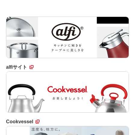
alfiサイト
Cookvessel