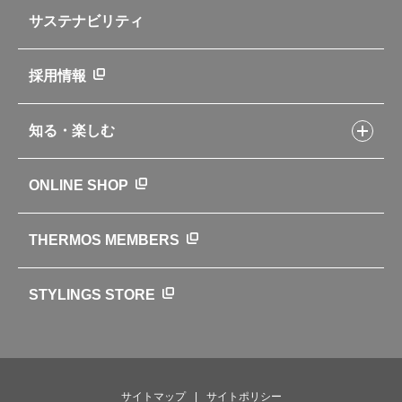
企業情報トップ
よくあるご質問・お問い合わせ
サステナビリティ
アパレル小物
企業理念
取扱説明書
業務用製品
会社概要
新製品一覧
ニュース
採用情報
製品一覧
環境への取り組み
製品アンケート
品質への取り組み
知る・楽しむ
カタログ
世界のサーモス
サーモスの歴史
知る・楽しむトップ
ONLINE SHOP
クラブサーモス
WEBマガジン
お弁当にエールを込めて
THERMOS MEMBERS
魔法びんの秘密
ライフストーリー
STYLINGS STORE
サイトマップ
サイトポリシー