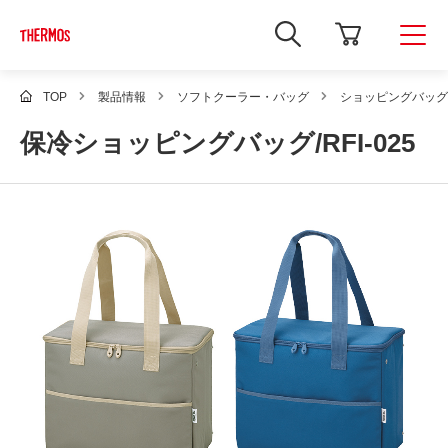
新
し
い
ウ
ィ
TOP
製品情報
ソフトクーラー・バッグ
ショッピングバッグ
ン
ド
保冷ショッピングバッグ/RFI-025
ウ
で
Google
サ
イ
ト
内
検
索
を
開
き
ま
す