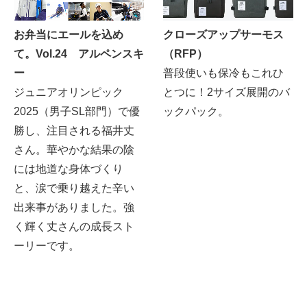
お弁当にエールを込め
クローズアップサーモス
て。Vol.24 アルペンスキ
（RFP）
ー
普段使いも保冷もこれひ
ジュニアオリンピック
とつに！2サイズ展開のバ
2025（男子SL部門）で優
ックパック。
勝し、注目される福井丈
さん。華やかな結果の陰
には地道な身体づくり
と、涙で乗り越えた辛い
出来事がありました。強
く輝く丈さんの成長スト
ーリーです。