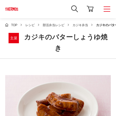
新
し
い
ウ
ィ
TOP
レシピ
部活弁当レシピ
カジキ弁当
カジキのバタ
ン
ド
カジキのバターしょうゆ焼
ウ
主菜
で
Google
き
サ
イ
ト
内
検
索
を
開
き
ま
す