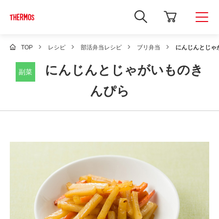
新
し
い
ウ
ィ
TOP
レシピ
部活弁当レシピ
ブリ弁当
にんじんとじゃ
ン
ド
にんじんとじゃがいものき
ウ
副菜
で
Google
んぴら
サ
イ
ト
内
検
索
を
開
き
ま
す