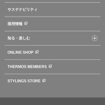
部品の種類や販売状況を調べる
レシピ本のご紹介
お手入れ用品
企業情報トップ
よくあるご質問・お問い合わせ
サステナビリティ
アパレル小物
企業理念
取扱説明書
業務用製品
会社概要
新製品一覧
ニュース
採用情報
製品一覧
環境への取り組み
製品アンケート
品質への取り組み
知る・楽しむ
カタログ
世界のサーモス
サーモスの歴史
知る・楽しむトップ
ONLINE SHOP
クラブサーモス
WEBマガジン
お弁当にエールを込めて
THERMOS MEMBERS
魔法びんの秘密
ライフストーリー
STYLINGS STORE