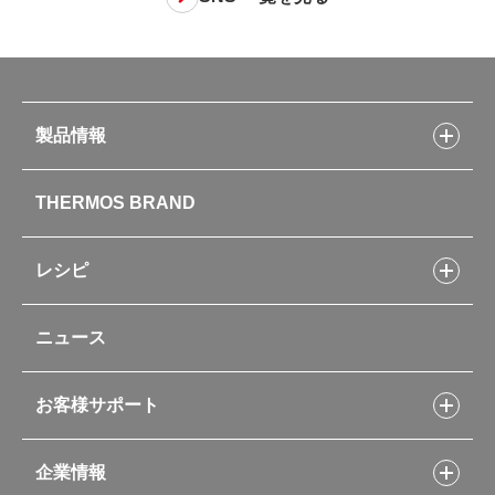
製品情報
製品情報トップ
THERMOS BRAND
水筒
お弁当
キッチン用品
レシピ
タンブラー・マグカップ・食器
レシピトップ
ベビー用品
ニュース
フライパンレシピ
ポット・アイスペール
シャトルシェフレシピ
コーヒーメーカー
スープジャーレシピ
ソフトクーラー・バッグ
お客様サポート
Myフードコンテナーレシピ
アウトドア
お客様サポートトップ
部活弁当レシピ
山専用ボトル
企業情報
交換用部品の購入方法
イージースモーカーレシピ
自転車専用ボトル