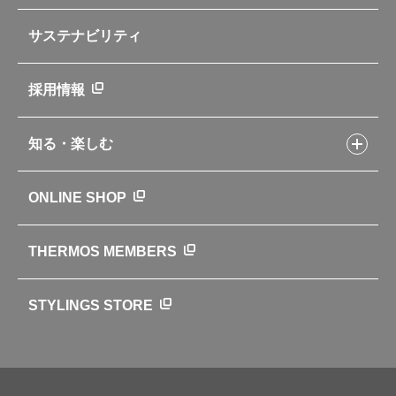
部品の種類や販売状況を調べる
レシピ本のご紹介
お手入れ用品
企業情報トップ
よくあるご質問・お問い合わせ
サステナビリティ
アパレル小物
企業理念
取扱説明書
業務用製品
会社概要
新製品一覧
ニュース
採用情報
製品一覧
環境への取り組み
製品アンケート
品質への取り組み
知る・楽しむ
カタログ
世界のサーモス
サーモスの歴史
知る・楽しむトップ
ONLINE SHOP
クラブサーモス
WEBマガジン
お弁当にエールを込めて
THERMOS MEMBERS
魔法びんの秘密
ライフストーリー
STYLINGS STORE