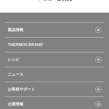
製品情報
製品情報トップ
THERMOS BRAND
水筒
お弁当
キッチン用品
レシピ
タンブラー・マグカップ・食器
レシピトップ
ベビー用品
ニュース
フライパンレシピ
ポット・アイスペール
シャトルシェフレシピ
コーヒーメーカー
スープジャーレシピ
ソフトクーラー・バッグ
お客様サポート
Myフードコンテナーレシピ
アウトドア
お客様サポートトップ
部活弁当レシピ
山専用ボトル
企業情報
交換用部品の購入方法
イージースモーカーレシピ
自転車専用ボトル