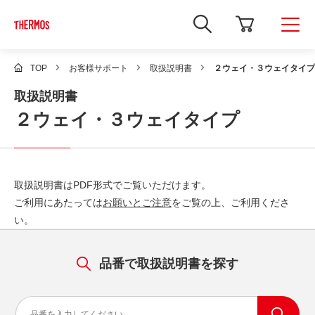
新
し
い
ウ
ィ
TOP
お客様サポート
取扱説明書
２ウェイ・３ウェイタイプ
ン
ド
取扱説明書
ウ
で
２ウェイ・３ウェイタイプ
Google
サ
イ
ト
内
検
取扱説明書はPDF形式でご覧いただけます。
索
を
ご利用にあたっては
お願いとご注意
をご覧の上、ご利用くださ
開
い。
き
ま
す
品番で取扱説明書を探す