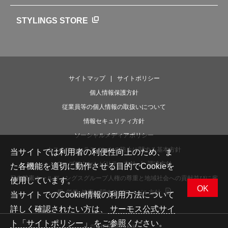
魔法びんの秘密
ライフストーリー
STYLINGS STORE
サイトマップ
サイトポリシー
個人情報保護方針
従業員等の個人情報の取扱いについて
情報セキュリティ方針
ソーシャルメディアポリシー
カスタマーハラスメントの防止に関する基本方針
当サイトでは利用者の利便性向上のため、ま
ウェブアクセシビリティ方針
調達方針
た各機能を適切に動作させる目的でCookieを
日本酸素ホールディングスグループ人権の尊重と地域社会への貢献並びに雇
使用しています。
OK
用･労働･健康に関するグローバル方針
当サイトでのCookie情報の利用方法について
詳しく確認されたい方は、
サーモス公式サイ
ト「サイトポリシー」
をご参照ください。
©THERMOS K.K.