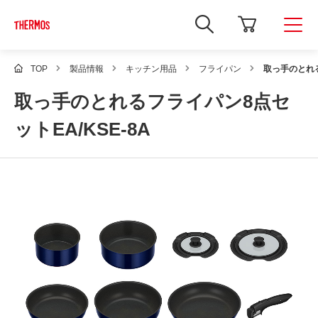
新
し
い
ウ
ィ
TOP
製品情報
キッチン用品
フライパン
取っ手のとれる
ン
ド
取っ手のとれるフライパン8点セ
ウ
で
Google
ットEA/KSE-8A
サ
イ
ト
内
検
索
を
開
き
ま
す