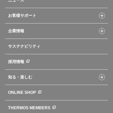
ニュース
フライパンレシピ
ポット・アイスペール
シャトルシェフレシピ
コーヒーメーカー
スープジャーレシピ
ソフトクーラー・バッグ
お客様サポート
Myフードコンテナーレシピ
アウトドア
お客様サポートトップ
部活弁当レシピ
山専用ボトル
企業情報
交換用部品の購入方法
イージースモーカーレシピ
自転車専用ボトル
部品の種類や販売状況を調べる
レシピ本のご紹介
お手入れ用品
企業情報トップ
よくあるご質問・お問い合わせ
サステナビリティ
アパレル小物
企業理念
取扱説明書
業務用製品
会社概要
新製品一覧
ニュース
採用情報
製品一覧
環境への取り組み
製品アンケート
品質への取り組み
知る・楽しむ
カタログ
世界のサーモス
サーモスの歴史
知る・楽しむトップ
ONLINE SHOP
クラブサーモス
WEBマガジン
お弁当にエールを込めて
THERMOS MEMBERS