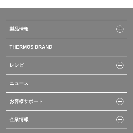
製品情報
製品情報トップ
THERMOS BRAND
水筒
お弁当
キッチン用品
レシピ
タンブラー・マグカップ・食器
レシピトップ
ベビー用品
ニュース
フライパンレシピ
ポット・アイスペール
シャトルシェフレシピ
コーヒーメーカー
スープジャーレシピ
ソフトクーラー・バッグ
お客様サポート
Myフードコンテナーレシピ
アウトドア
お客様サポートトップ
部活弁当レシピ
山専用ボトル
企業情報
交換用部品の購入方法
イージースモーカーレシピ
自転車専用ボトル
部品の種類や販売状況を調べる
レシピ本のご紹介
お手入れ用品
企業情報トップ