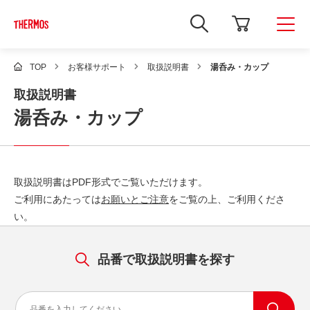
新
し
い
ウ
ィ
TOP
お客様サポート
取扱説明書
湯呑み・カップ
ン
ド
取扱説明書
ウ
で
湯呑み・カップ
Google
サ
イ
ト
内
検
取扱説明書はPDF形式でご覧いただけます。
索
を
ご利用にあたっては
お願いとご注意
をご覧の上、ご利用くださ
開
い。
き
ま
す
品番で取扱説明書を探す