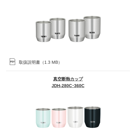
取扱説明書
（
1.3 MB
）
真空断熱カップ
JDH-280C･360C