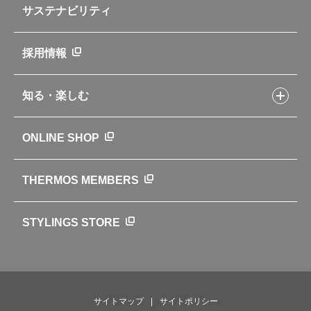
よくあるご質問・お問い合わせ
サステナビリティ
アパレル小物
企業理念
取扱説明書
業務用製品
会社概要
新製品一覧
ニュース
採用情報
製品一覧
環境への取り組み
製品アンケート
品質への取り組み
知る・楽しむ
カタログ
世界のサーモス
サーモスの歴史
知る・楽しむトップ
ONLINE SHOP
クラブサーモス
WEBマガジン
お弁当にエールを込めて
THERMOS MEMBERS
魔法びんの秘密
ライフストーリー
STYLINGS STORE
サイトマップ
サイトポリシー