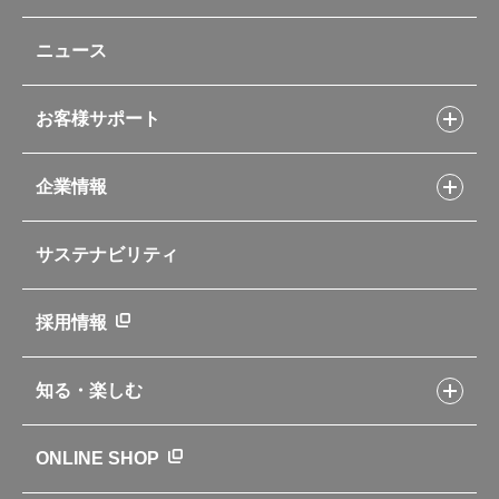
タンブラー・マグカップ・食器
レシピトップ
ベビー用品
ニュース
フライパンレシピ
ポット・アイスペール
シャトルシェフレシピ
コーヒーメーカー
スープジャーレシピ
ソフトクーラー・バッグ
お客様サポート
Myフードコンテナーレシピ
アウトドア
お客様サポートトップ
部活弁当レシピ
山専用ボトル
企業情報
交換用部品の購入方法
イージースモーカーレシピ
自転車専用ボトル
部品の種類や販売状況を調べる
レシピ本のご紹介
お手入れ用品
企業情報トップ
よくあるご質問・お問い合わせ
サステナビリティ
アパレル小物
企業理念
取扱説明書
業務用製品
会社概要
新製品一覧
ニュース
採用情報
製品一覧
環境への取り組み
製品アンケート
品質への取り組み
知る・楽しむ
カタログ
世界のサーモス
サーモスの歴史
知る・楽しむトップ
ONLINE SHOP
クラブサーモス
WEBマガジン