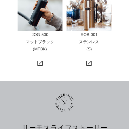
JOG-500
ROB-001
マットブラック
ステンレス
(MTBK)
(S)
launch
launch
サーモスライフストーリー