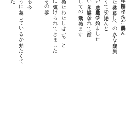
どんなふうに暮らしているか知りたくて
彼女たちの歩みに勇気づけられてきました。
同時期に岡山市で暮らし始めたわたしはずっと
「蒜山耕藝」として農家としての活動を始めます。
そして美しい水と直感に導かれて蒜山へ。
農薬も肥料も使わない農法、自然栽培を学び始めました。
「人生の勉強をしたくて」夫の祐治さんと
東京で生まれ育った彼女は暮らしへの小さな疑問を胸に
2011年に岡山県蒜山に移り住んだ高谷絵里香さん。