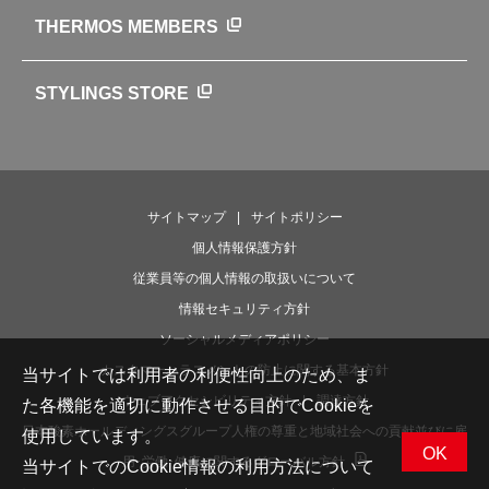
お弁当にエールを込めて
THERMOS MEMBERS
魔法びんの秘密
ライフストーリー
STYLINGS STORE
サイトマップ
サイトポリシー
個人情報保護方針
従業員等の個人情報の取扱いについて
情報セキュリティ方針
ソーシャルメディアポリシー
カスタマーハラスメントの防止に関する基本方針
当サイトでは利用者の利便性向上のため、ま
ウェブアクセシビリティ方針
調達方針
た各機能を適切に動作させる目的でCookieを
日本酸素ホールディングスグループ人権の尊重と地域社会への貢献並びに雇
使用しています。
OK
用･労働･健康に関するグローバル方針
当サイトでのCookie情報の利用方法について