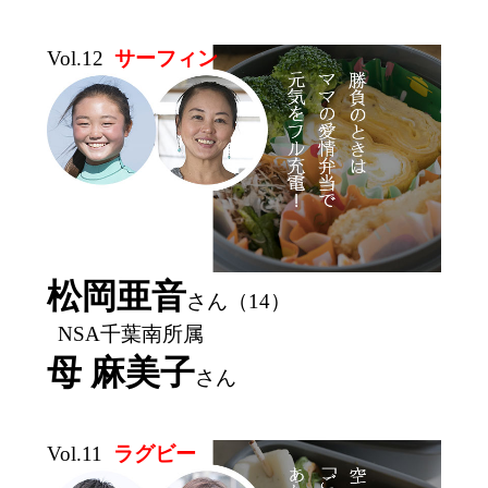
Vol.12
サーフィン
松岡亜音
さん（14）
NSA千葉南所属
母 麻美子
さん
Vol.11
ラグビー