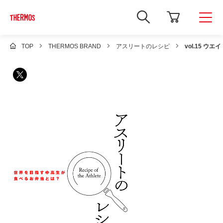
新
し
い
ウ
ィ
TOP
THERMOS BRAND
アスリートのレシピ
vol.15 ウ
ン
ド
ウ
で
Google
サ
イ
ト
内
検
索
を
開
き
ま
す