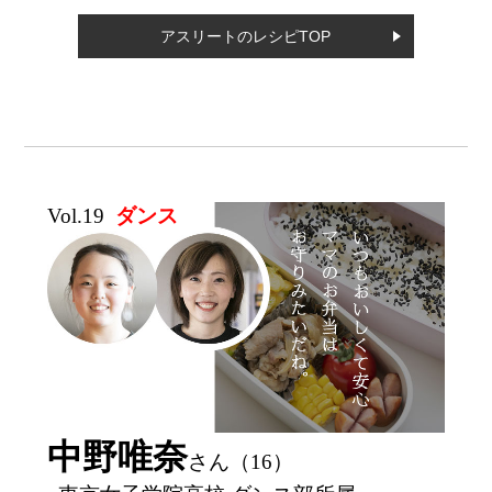
アスリートのレシピTOP
Vol.19
ダンス
中野唯奈
さん（16）