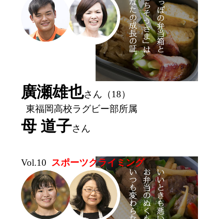
廣瀬雄也
さん（18）
東福岡高校ラグビー部所属
母 道子
さん
Vol.10
スポーツクライミング