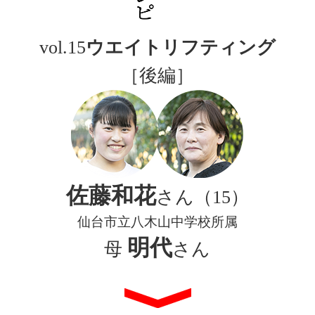
vol.15
ウエイトリフティング
［後編］
佐藤和花
さん（15）
仙台市立八木山中学校所属
明代
母
さん