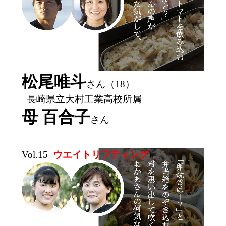
松尾唯斗
さん（18）
長崎県立大村工業高校所属
母 百合子
さん
Vol.15
ウエイトリフティング