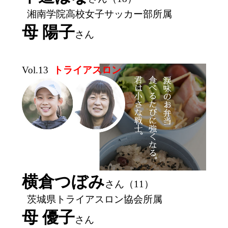
湘南学院高校女子サッカー部所属
母 陽子
さん
Vol.13
トライアスロン
横倉つぼみ
さん（11）
茨城県トライアスロン協会所属
母 優子
さん