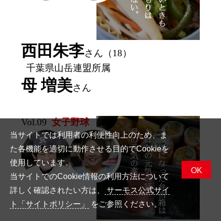
西田朱李
さん（18）
千葉県山岳連盟所属
母 増美
さん
Vol.09
女子野球
当サイトでは利用者の利便性向上のため、ま
た各機能を適切に動作させる目的でCookieを
使用しています。
OK
当サイトでのCookie情報の利用方法について
詳しく確認されたい方は、
サーモス公式サイ
ト「サイトポリシー」
をご参照ください。