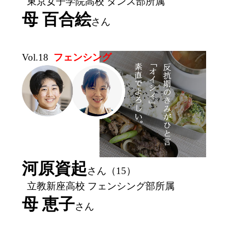
東京女子学院高校 ダンス部所属
母 百合絵
さん
Vol.18
フェンシング
河原資起
さん（15）
立教新座高校 フェンシング部所属
母 恵子
さん