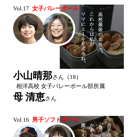
Vol.17
女子バレーボール
小山晴那
さん（18）
相洋高校 女子バレーボール部所属
母 清恵
さん
Vol.16
男子ソフトボール