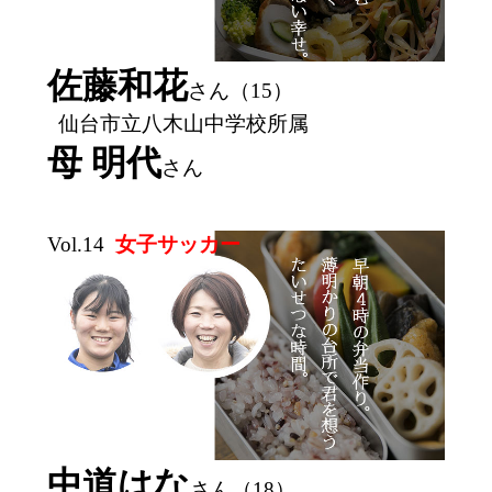
佐藤和花
さん（15）
仙台市立八木山中学校所属
母 明代
さん
Vol.14
女子サッカー
中道はな
さん（18）