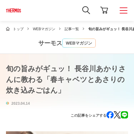
新
し
い
ウ
ィ
トップ
WEBマガジン
記事一覧
旬の旨みがギュッ！ 長谷
ン
ド
ウ
サーモス
WEBマガジン
で
Google
サ
イ
ト
旬の旨みがギュッ！ 長谷川あかりさ
内
検
んに教わる「春キャベツとあさりの
索
を
炊き込みごはん」
開
き
ま
す
2023.04.14
この記事をシェアする