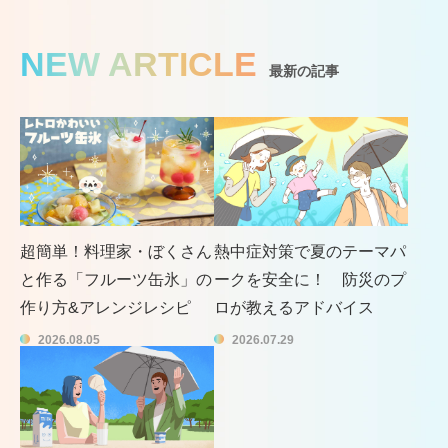
NEW ARTICLE
最新の記事
超簡単！料理家・ぼくさん
熱中症対策で夏のテーマパ
と作る「フルーツ缶氷」の
ークを安全に！ 防災のプ
作り方&アレンジレシピ
ロが教えるアドバイス
2026.08.05
2026.07.29