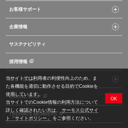
シャトルシェフレシピ
コーヒーメーカー
スープジャーレシピ
ソフトクーラー・バッグ
お客様サポート
Myフードコンテナーレシピ
アウトドア
お客様サポートトップ
部活弁当レシピ
山専用ボトル
企業情報
交換用部品の購入方法
イージースモーカーレシピ
自転車専用ボトル
部品の種類や販売状況を調べる
レシピ本のご紹介
お手入れ用品
企業情報トップ
よくあるご質問・お問い合わせ
サステナビリティ
アパレル小物
企業理念
取扱説明書
業務用製品
会社概要
新製品一覧
ニュース
採用情報
製品一覧
環境への取り組み
製品アンケート
品質への取り組み
当サイトでは利用者の利便性向上のため、ま
知る・楽しむ
カタログ
世界のサーモス
た各機能を適切に動作させる目的でCookieを
サーモスの歴史
知る・楽しむトップ
使用しています。
ONLINE SHOP
クラブサーモス
OK
当サイトでのCookie情報の利用方法について
WEBマガジン
詳しく確認されたい方は、
サーモス公式サイ
お弁当にエールを込めて
THERMOS MEMBERS
ト「サイトポリシー」
をご参照ください。
魔法びんの秘密
ライフストーリー