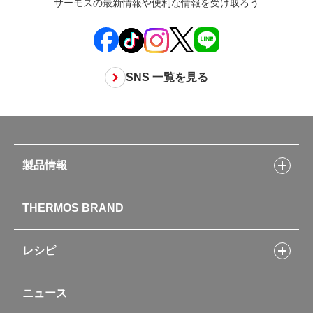
サーモスの最新情報や便利な情報を受け取ろう
SNS 一覧を見る
製品情報
製品情報トップ
THERMOS BRAND
水筒
お弁当
キッチン用品
レシピ
タンブラー・マグカップ・食器
レシピトップ
ベビー用品
ニュース
フライパンレシピ
ポット・アイスペール