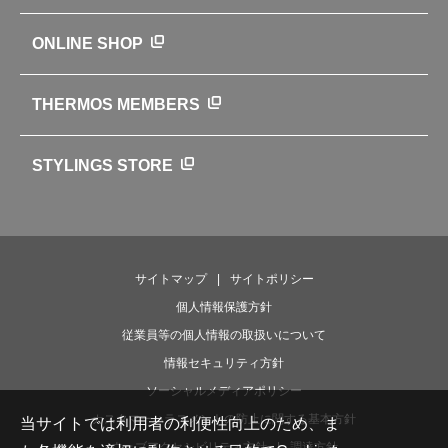
サーモスの歴史
知る・楽しむトップ
ONLINE SHOP
クラブサーモス
WEBマガジン
お弁当にエールを込めて
THERMOS MEMBERS
魔法びんの秘密
ライフストーリー
STYLINGS STORE
サイトマップ
サイトポリシー
個人情報保護方針
従業員等の個人情報の取扱いについて
情報セキュリティ方針
ソーシャルメディアポリシー
カスタマーハラスメントの防止に関する基本方針
当サイトでは利用者の利便性向上のため、ま
ウェブアクセシビリティ方針
調達方針