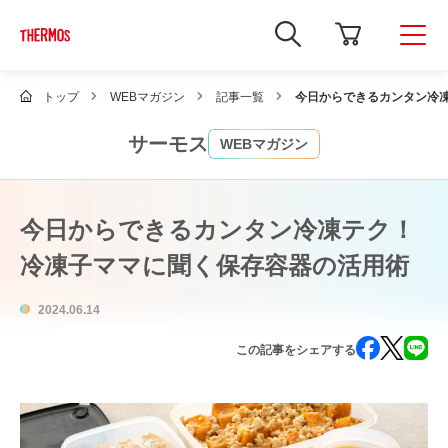
新
し
い
ウ
ィ
トップ
WEBマガジン
記事一覧
今日からできるカンタン冷
ン
ド
ウ
サーモス
WEBマガジン
で
Google
サ
イ
ト
今日からできるカンタン冷凍テク！
内
検
冷凍子ママに聞く保存容器の活用術
索
を
開
2024.06.14
き
ま
す
この記事をシェアする