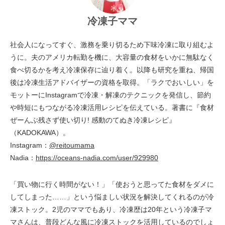
冷凍子ママ
社会人になってすぐ、激務を乗り切るため下味冷凍に取り組むよ
うに。夫のアメリカ転勤を機に、大容量の食材をいかに無駄なく
食べ切るかを考え冷凍保存に辿り着く。以降も研究を重ね、帰国
後は冷凍生活アドバイザーの資格を取得。「ラクでおいしい」を
モットーにInstagramで冷凍・解凍のテクニックを発信し、節約
や時短にもつながる冷凍活用レシピを伝えている。著書に『食材
ぜーんぶ残さず使い切り! 感動のてぬき冷凍レシピ』
（KADOKAWA）。
Instagram：
@reitoumama
Nadia：
https://oceans-nadia.com/user/929980
「買い物に行く時間がない！」「使おうと思ってた食材をダメに
してしまった……」という悩ましい状況を解決してくれるのが冷
凍ストック。2児のママでもあり、冷凍歴は20年という冷凍子マ
マさんは、普段どんな風に冷凍ストックを活用しているのでしょ