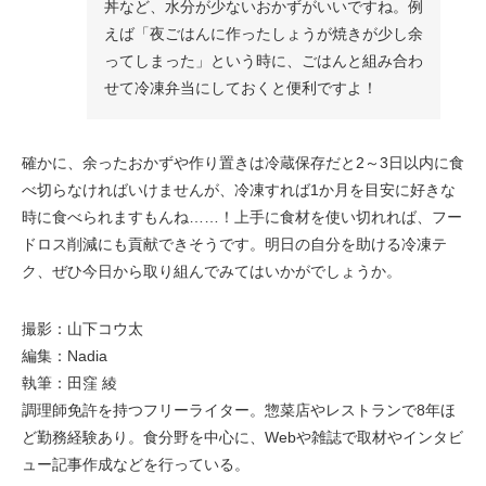
丼など、水分が少ないおかずがいいですね。例
えば「夜ごはんに作ったしょうが焼きが少し余
ってしまった」という時に、ごはんと組み合わ
せて冷凍弁当にしておくと便利ですよ！
確かに、余ったおかずや作り置きは冷蔵保存だと2～3日以内に食
べ切らなければいけませんが、冷凍すれば1か月を目安に好きな
時に食べられますもんね……！上手に食材を使い切れれば、フー
ドロス削減にも貢献できそうです。明日の自分を助ける冷凍テ
ク、ぜひ今日から取り組んでみてはいかがでしょうか。
撮影：山下コウ太
編集：Nadia
執筆：田窪 綾
調理師免許を持つフリーライター。惣菜店やレストランで8年ほ
ど勤務経験あり。食分野を中心に、Webや雑誌で取材やインタビ
ュー記事作成などを行っている。