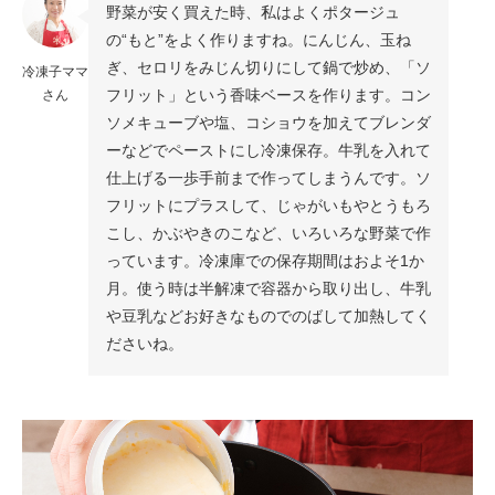
野菜が安く買えた時、私はよくポタージュ
の“もと”をよく作りますね。にんじん、玉ね
ぎ、セロリをみじん切りにして鍋で炒め、「ソ
冷凍子ママ
フリット」という香味ベースを作ります。コン
さん
ソメキューブや塩、コショウを加えてブレンダ
ーなどでペーストにし冷凍保存。牛乳を入れて
仕上げる一歩手前まで作ってしまうんです。ソ
フリットにプラスして、じゃがいもやとうもろ
こし、かぶやきのこなど、いろいろな野菜で作
っています。冷凍庫での保存期間はおよそ1か
月。使う時は半解凍で容器から取り出し、牛乳
や豆乳などお好きなものでのばして加熱してく
ださいね。