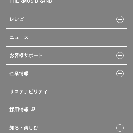
THERMOS BRAND
水筒
お弁当
キッチン用品
レシピ
タンブラー・マグカップ・食器
レシピトップ
ベビー用品
ニュース
フライパンレシピ
ポット・アイスペール
シャトルシェフレシピ
コーヒーメーカー
スープジャーレシピ
ソフトクーラー・バッグ
お客様サポート
Myフードコンテナーレシピ
アウトドア
お客様サポートトップ
部活弁当レシピ
山専用ボトル
企業情報
交換用部品の購入方法
イージースモーカーレシピ
自転車専用ボトル
部品の種類や販売状況を調べる
レシピ本のご紹介
お手入れ用品
企業情報トップ
よくあるご質問・お問い合わせ
サステナビリティ
アパレル小物
企業理念
取扱説明書
業務用製品
会社概要
新製品一覧
ニュース
採用情報
製品一覧
環境への取り組み
製品アンケート
品質への取り組み
知る・楽しむ
カタログ
世界のサーモス