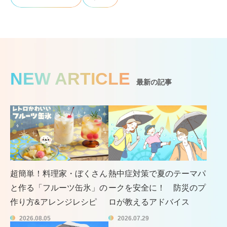
NEW ARTICLE
最新の記事
超簡単！料理家・ぼくさん
熱中症対策で夏のテーマパ
と作る「フルーツ缶氷」の
ークを安全に！ 防災のプ
作り方&アレンジレシピ
ロが教えるアドバイス
2026.08.05
2026.07.29