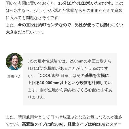
開いて玄関に置いておくと、
15分ほどでほぼ乾いたのです。
この
はっ水力なら、少しくらい濡れた状態ならそのままたたんで傘袋
に入れても問題なさそうです。
また、
傘の直径は約97センチなので、男性が使っても濡れにくい
大きさ
だと思います。
JISの耐水性試験では、250mmの水圧に耐えら
れれば防水機能があることがうたえるのです
が、「COOL遮熱 日傘」はその
基準を大幅に
星野さん
上回る10,000mm以上という数値を計測
してい
ます。雨が生地から染み出てくる心配はまずあ
りません。
また、晴雨兼用傘として日々持ち運ぶとなると気になるのが重さ
ですが、
高遮熱タイプは約260g、軽量タイプは約210gとスマー