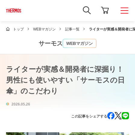
新
し
い
ウ
ィ
トップ
WEBマガジン
記事一覧
ライターが実感＆開発者に
ン
ド
ウ
サーモス
WEBマガジン
で
Google
サ
イ
ト
ライターが実感＆開発者に深掘り！
内
検
男性にも使いやすい「サーモスの日
索
を
傘」のこだわり
開
き
ま
す
2026.05.26
この記事をシェアする