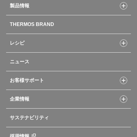
製品情報
製品情報トップ
THERMOS BRAND
水筒
お弁当
キッチン用品
レシピ
タンブラー・マグカップ・食器
レシピトップ
ベビー用品
ニュース
フライパンレシピ
ポット・アイスペール
シャトルシェフレシピ
コーヒーメーカー
スープジャーレシピ
ソフトクーラー・バッグ
お客様サポート
Myフードコンテナーレシピ
アウトドア
お客様サポートトップ
部活弁当レシピ
山専用ボトル
企業情報
交換用部品の購入方法
イージースモーカーレシピ
自転車専用ボトル
部品の種類や販売状況を調べる
レシピ本のご紹介
お手入れ用品
企業情報トップ
よくあるご質問・お問い合わせ
サステナビリティ
アパレル小物
企業理念
取扱説明書
業務用製品
会社概要
新製品一覧
ニュース
採用情報