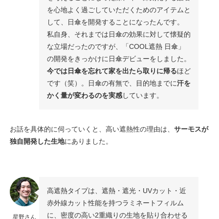
を心地よく過ごしていただくためのアイテムと
して、日傘を開発することになったんです。
私自身、それまでは日傘の効果に対して懐疑的
な立場だったのですが、「COOL遮熱 日傘」
の開発をきっかけに日傘デビューをしました。
今では日傘を忘れて家を出たら取りに帰る
ほど
です（笑）。日傘の有無で、目的地までに
汗を
かく量が変わるのを実感
しています。
お話を具体的に伺っていくと、高い遮熱性の理由は、
サーモスが
独自開発した生地
にありました。
高遮熱タイプは、遮熱・遮光・UVカット・近
赤外線カット性能を持つラミネートフィルム
に、密度の高い2重織りの生地を貼り合わせる
星野さん