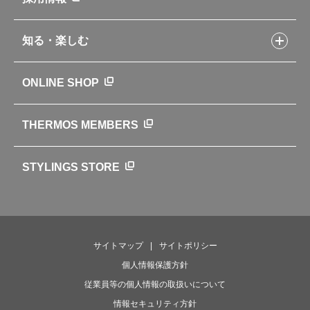
製品一覧
環境への取り組み
製品アンケート
品質への取り組み
知る・楽しむ
カタログ
世界のサーモス
サーモスの歴史
知る・楽しむトップ
ONLINE SHOP
クラブサーモス
WEBマガジン
お弁当にエールを込めて
THERMOS MEMBERS
魔法びんの秘密
ライフストーリー
STYLINGS STORE
サイトマップ
サイトポリシー
個人情報保護方針
従業員等の個人情報の取扱いについて
情報セキュリティ方針