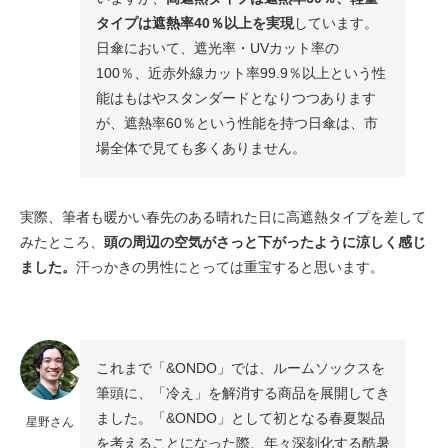
タイプは遮熱率40％以上を実現
しています。
日傘において、遮光率・UVカット率の
100％、近赤外線カット率99.9％以上という性
能はもはやスタンダードとなりつつあります
が、遮熱率60％という性能を持つ日傘は、市
場全体で見ても多くありません。
実際、筆者も暖かい春先のある晴れた日に高遮熱タイプを差して
みたところ、
頭の周辺の空気がさっと下がったように涼しく感じ
ました。
汗っかきの男性にとっては重宝すると思います。
これまで「&ONDO」では、ルームソックスを
筆頭に、「冷え」を解消する商品を展開してき
ました。「&ONDO」として初となる春夏製品
星野さん
を考えることになった際、年々深刻化する酷暑