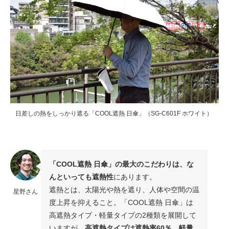
日差しの熱をしっかり遮る「COOL遮熱 日傘」（SG-C601F ホワイト）
「COOL遮熱 日傘」の最大のこだわりは、な
んといっても遮熱性
にあります。
遮熱とは、太陽光や熱を遮り、人体や空間の温
星野さん
度上昇を抑えること。「COOL遮熱 日傘」は
高遮熱タイプ・軽量タイプの2種類を展開して
いますが、
高遮熱タイプは遮熱率60％、軽量