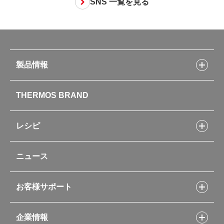
SNS 一覧を見る
製品情報
製品情報トップ
THERMOS BRAND
水筒
お弁当
キッチン用品
レシピ
タンブラー・マグカップ・食器
レシピトップ
ベビー用品
ニュース
フライパンレシピ
ポット・アイスペール
シャトルシェフレシピ
コーヒーメーカー
スープジャーレシピ
ソフトクーラー・バッグ
お客様サポート
Myフードコンテナーレシピ
アウトドア
お客様サポートトップ
部活弁当レシピ
山専用ボトル
企業情報
交換用部品の購入方法
イージースモーカーレシピ
自転車専用ボトル