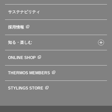
部品の種類や販売状況を調べる
レシピ本のご紹介
お手入れ用品
企業情報トップ
よくあるご質問・お問い合わせ
サステナビリティ
アパレル小物
企業理念
取扱説明書
業務用製品
会社概要
新製品一覧
ニュース
採用情報
製品一覧
環境への取り組み
製品アンケート
品質への取り組み
知る・楽しむ
カタログ
世界のサーモス
サーモスの歴史
知る・楽しむトップ
ONLINE SHOP
クラブサーモス
WEBマガジン
お弁当にエールを込めて
THERMOS MEMBERS
魔法びんの秘密
ライフストーリー
STYLINGS STORE