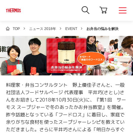
新
し
い
ウ
ィ
TOP
ニュース 2018年
EVENT
お弁当の悩みを解決
ン
ド
ウ
で
Google
サ
イ
ト
内
検
索
を
料理家・弁当コンサルタント 野上優佳子さんと、一般
開
社団法人フードサルベージ 代表理事 平井巧(さとし)さ
き
ま
んをお招きして2018年10月30日(火)に、『第1回 サー
す
モス スープジャーで冬のあったかお弁当教室』を開催。
昨今話題となっている「フードロス」に着目し、家庭で
余りがちな食材を使ったスープジャーレシピを教えてい
ただきました。さらに平井巧さんによる「明日からすぐ