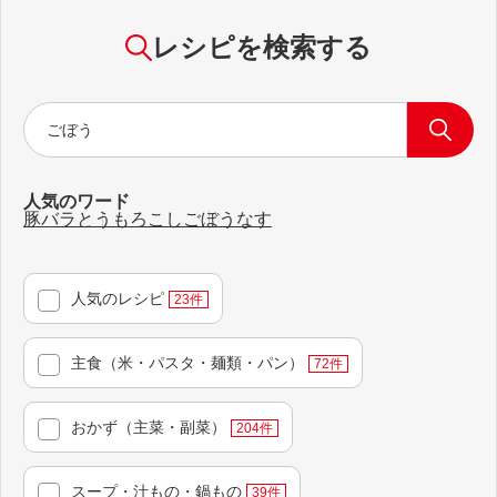
レシピを検索する
人気のワード
豚バラ
とうもろこし
ごぼう
なす
人気のレシピ
23
件
主食（米・パスタ・麺類・パン）
72
件
おかず（主菜・副菜）
204
件
スープ・汁もの・鍋もの
39
件