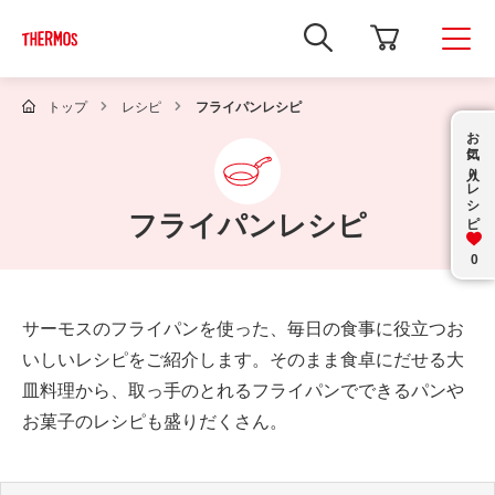
新
し
い
ウ
ィ
トップ
レシピ
フライパンレシピ
ン
お気に入り
ド
ウ
で
レシピ
Google
サ
フライパンレシピ
イ
ト
内
0
検
索
を
サーモスのフライパンを使った、毎日の食事に役立つお
開
き
いしいレシピをご紹介します。そのまま食卓にだせる大
ま
す
皿料理から、取っ手のとれるフライパンでできるパンや
お菓子のレシピも盛りだくさん。