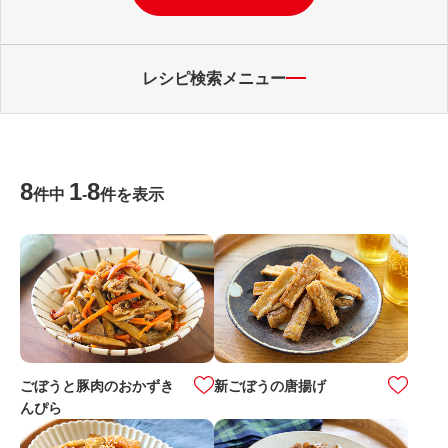
レシピ検索メニュー
8
1
8
件中
-
件を表示
ごぼうと豚肉のおかずき
新ごぼうの唐揚げ
んぴら