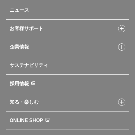
レシピトップ
ベビー用品
ニュース
フライパンレシピ
ポット・アイスペール
シャトルシェフレシピ
コーヒーメーカー
スープジャーレシピ
ソフトクーラー・バッグ
お客様サポート
Myフードコンテナーレシピ
アウトドア
お客様サポートトップ
部活弁当レシピ
山専用ボトル
企業情報
交換用部品の購入方法
イージースモーカーレシピ
自転車専用ボトル
部品の種類や販売状況を調べる
レシピ本のご紹介
お手入れ用品
企業情報トップ
よくあるご質問・お問い合わせ
サステナビリティ
アパレル小物
企業理念
取扱説明書
業務用製品
会社概要
新製品一覧
ニュース
採用情報
製品一覧
環境への取り組み
製品アンケート
品質への取り組み
知る・楽しむ
カタログ
世界のサーモス
サーモスの歴史
知る・楽しむトップ
ONLINE SHOP
クラブサーモス
WEBマガジン