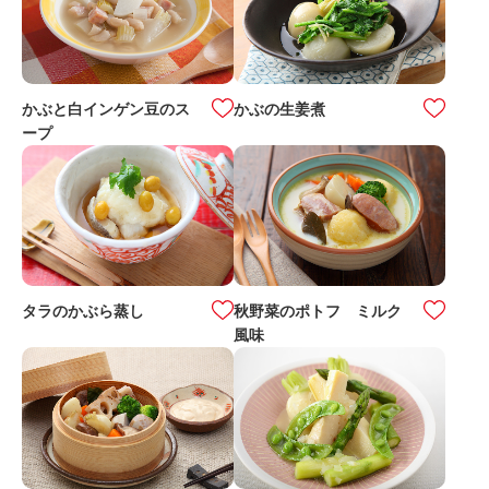
かぶと白インゲン豆のス
かぶの生姜煮
ープ
タラのかぶら蒸し
秋野菜のポトフ ミルク
風味