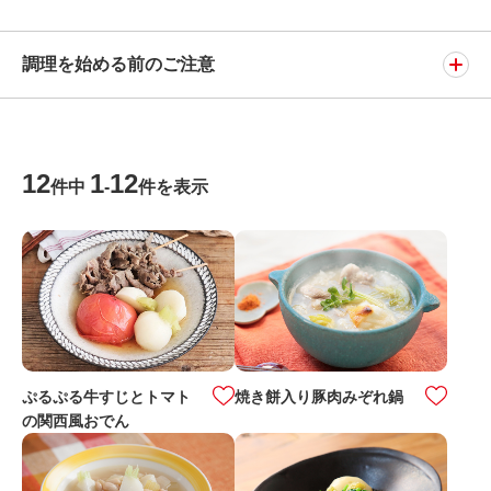
調理を始める前のご注意
12
1
12
件中
-
件を表示
ぷるぷる牛すじとトマト
焼き餅入り豚肉みぞれ鍋
の関西風おでん