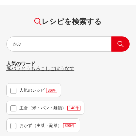
レシピを検索する
人気のワード
豚バラ
とうもろこし
ごぼう
なす
人気のレシピ
36
件
主食（米・パン・麺類）
140
件
おかず（主菜・副菜）
390
件