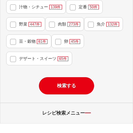
汁物・シチュー
定番
139
件
50
件
野菜
肉類
魚介
447
件
273
件
132
件
豆・穀物
卵
61
件
45
件
デザート・スイーツ
65
件
検索する
レシピ検索メニュー