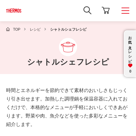
新
し
い
ウ
ィ
TOP
レシピ
シャトルシェフレシピ
ン
お気に入り
ド
ウ
で
レシピ
Google
サ
シャトルシェフレシピ
イ
ト
内
0
検
索
を
時間とエネルギーを節約できて素材のおいしさもじっく
開
き
り引き出せます。加熱した調理鍋を保温容器に入れてお
ま
す
くだけで、本格的なメニューが手軽においしくできあが
ります。野菜や肉、魚介などを使った多彩なメニューを
紹介します。