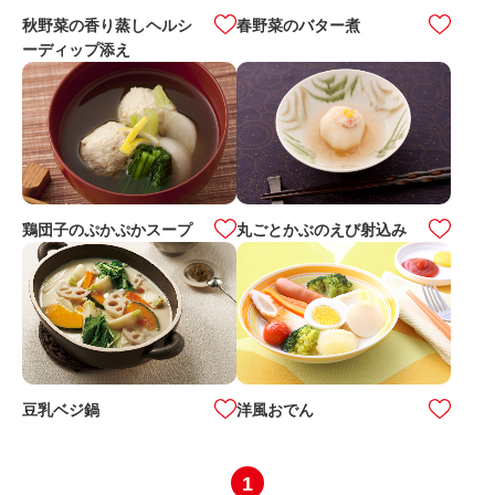
秋野菜の香り蒸しヘルシ
春野菜のバター煮
ーディップ添え
鶏団子のぷかぷかスープ
丸ごとかぶのえび射込み
豆乳ベジ鍋
洋風おでん
1