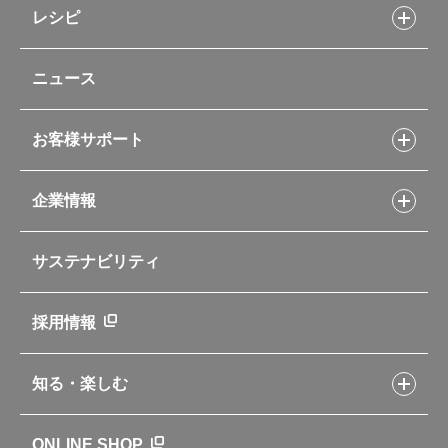
キッチン用品
レシピ
タンブラー・マグカップ・食器
レシピトップ
ベビー用品
ニュース
フライパンレシピ
ポット・アイスペール
シャトルシェフレシピ
コーヒーメーカー
スープジャーレシピ
ソフトクーラー・バッグ
お客様サポート
Myフードコンテナーレシピ
アウトドア
お客様サポートトップ
部活弁当レシピ
山専用ボトル
企業情報
交換用部品の購入方法
イージースモーカーレシピ
自転車専用ボトル
部品の種類や販売状況を調べる
レシピ本のご紹介
お手入れ用品
企業情報トップ
よくあるご質問・お問い合わせ
サステナビリティ
アパレル小物
企業理念
取扱説明書
業務用製品
会社概要
新製品一覧
ニュース
採用情報
製品一覧
環境への取り組み
製品アンケート
品質への取り組み
知る・楽しむ
カタログ
世界のサーモス
サーモスの歴史
知る・楽しむトップ
ONLINE SHOP