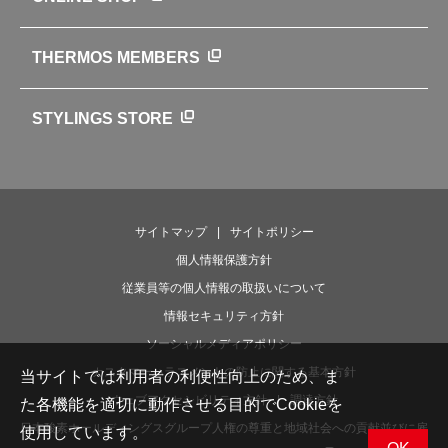
クラブサーモス
WEBマガジン
お弁当にエールを込めて
THERMOS MEMBERS
魔法びんの秘密
ライフストーリー
STYLINGS STORE
サイトマップ
サイトポリシー
個人情報保護方針
従業員等の個人情報の取扱いについて
情報セキュリティ方針
ソーシャルメディアポリシー
カスタマーハラスメントの防止に関する基本方針
当サイトでは利用者の利便性向上のため、ま
ウェブアクセシビリティ方針
調達方針
た各機能を適切に動作させる目的でCookieを
日本酸素ホールディングスグループ人権の尊重と地域社会への貢献並びに雇
使用しています。