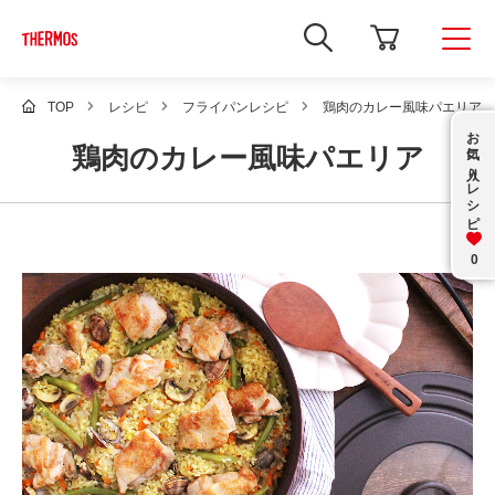
新
し
い
ウ
ィ
TOP
レシピ
フライパンレシピ
鶏肉のカレー風味パエリア
ン
お気に入り
ド
鶏肉のカレー風味パエリア
ウ
で
レシピ
Google
サ
イ
ト
内
0
検
索
を
開
き
ま
す