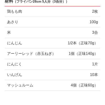
材料
（
フライパン28cm 5人分（3合分）
）
鶏もも肉
2枚
あさり
100g
米
3合
にんじん
1/2本（正味70g）
アーリーレッド（赤玉ねぎ）
1個（正味140g）
にんにく
1片
いんげん
10本
マッシュルーム
4個（正味60g）