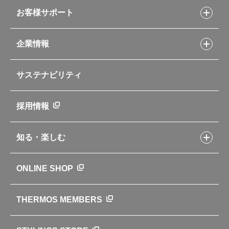
スープジャーレシピ
ソフトクーラー・バッグ
お客様サポート
Myフードコンテナーレシピ
アウトドア
お客様サポートトップ
部活弁当レシピ
山専用ボトル
企業情報
交換用部品の購入方法
イージースモーカーレシピ
自転車専用ボトル
部品の種類や販売状況を調べる
レシピ本のご紹介
お手入れ用品
企業情報トップ
よくあるご質問・お問い合わせ
サステナビリティ
アパレル小物
企業理念
取扱説明書
業務用製品
会社概要
新製品一覧
ニュース
採用情報
製品一覧
環境への取り組み
製品アンケート
品質への取り組み
知る・楽しむ
カタログ
世界のサーモス
サーモスの歴史
知る・楽しむトップ
ONLINE SHOP
クラブサーモス
WEBマガジン
お弁当にエールを込めて
THERMOS MEMBERS
魔法びんの秘密
ライフストーリー