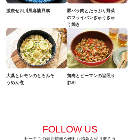
豚バラ肉とたっぷり野菜
激痩せ四川風麻婆豆腐
のフライパンぎゅうぎゅ
う焼き
大葉とレモンのとろみそ
鶏肉とピーマンの旨照り
うめん煮
炒め
FOLLOW US
サーモスの最新情報や便利な情報を受け取ろう