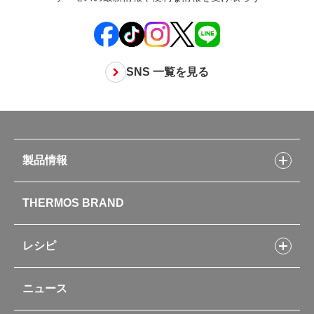
SNS 一覧を見る
製品情報
製品情報トップ
THERMOS BRAND
水筒
お弁当
キッチン用品
レシピ
タンブラー・マグカップ・食器
レシピトップ
ベビー用品
ニュース
フライパンレシピ
ポット・アイスペール
シャトルシェフレシピ
コーヒーメーカー