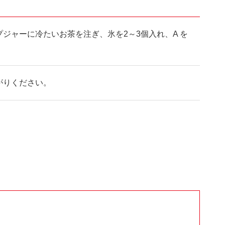
ジャーに冷たいお茶を注ぎ、氷を2～3個入れ、A を
がりください。