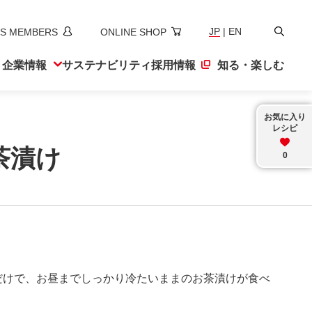
検
JP
|
EN
S MEMBERS
ONLINE SHOP
索
ト
企業情報
サステナ
ビリティ
採用情報
知る・楽しむ
お気に入り
レシピ
茶漬け
0
だけで、お昼までしっかり冷たいままのお茶漬けが食べ