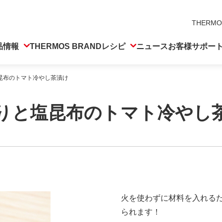
THERMO
品情報
THERMOS BRAND
レシピ
ニュース
お客様サポー
昆布のトマト冷やし茶漬け
りと塩昆布のトマト冷やし
火を使わずに材料を入れる
られます！