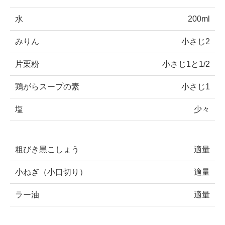
水
200ml
みりん
小さじ2
片栗粉
小さじ1と1/2
鶏がらスープの素
小さじ1
塩
少々
粗びき黒こしょう
適量
小ねぎ（小口切り）
適量
ラー油
適量