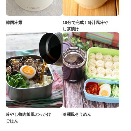
韓国冷麺
10分で完成！冷汁風冷や
し茶漬け
冷やし魯肉飯風ぶっかけ
冷麺風そうめん
ごはん