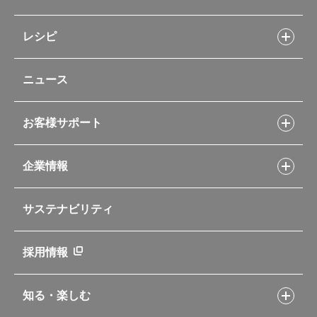
お弁当
キッチン用品
レシピ
タンブラー・マグカップ・食器
レシピトップ
ベビー用品
ニュース
フライパンレシピ
ポット・アイスペール
シャトルシェフレシピ
コーヒーメーカー
スープジャーレシピ
ソフトクーラー・バッグ
お客様サポート
Myフードコンテナーレシピ
アウトドア
お客様サポートトップ
部活弁当レシピ
山専用ボトル
企業情報
交換用部品の購入方法
イージースモーカーレシピ
自転車専用ボトル
部品の種類や販売状況を調べる
レシピ本のご紹介
お手入れ用品
企業情報トップ
よくあるご質問・お問い合わせ
サステナビリティ
アパレル小物
企業理念
取扱説明書
業務用製品
会社概要
新製品一覧
ニュース
採用情報
製品一覧
環境への取り組み
製品アンケート
品質への取り組み
知る・楽しむ
カタログ
世界のサーモス