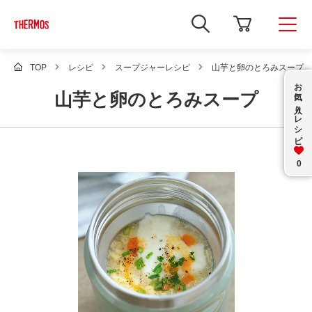
新
し
い
ウ
ィ
TOP
レシピ
スープジャーレシピ
山芋と卵のとろみスープ
ン
お気に入り
ド
山芋と卵のとろみスープ
ウ
で
レシピ
Google
サ
イ
ト
内
0
検
索
を
開
き
ま
す