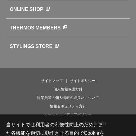
サーモスの歴史
知る・楽しむトップ
ONLINE SHOP
クラブサーモス
WEBマガジン
お弁当にエールを込めて
THERMOS MEMBERS
魔法びんの秘密
ライフストーリー
STYLINGS STORE
サイトマップ
サイトポリシー
個人情報保護方針
従業員等の個人情報の取扱いについて
情報セキュリティ方針
ソーシャルメディアポリシー
カスタマーハラスメントの防止に関する基本方針
当サイトでは利用者の利便性向上のため、ま
ウェブアクセシビリティ方針
調達方針
た各機能を適切に動作させる目的でCookieを